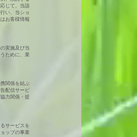
に応じて、当該
を行い、当ショ
てはお客様情報
トの実施及び当
行うために、業
提携関係を結ぶ
広告配信サービ
、協力関係・提
するサービスを
ショップの事業