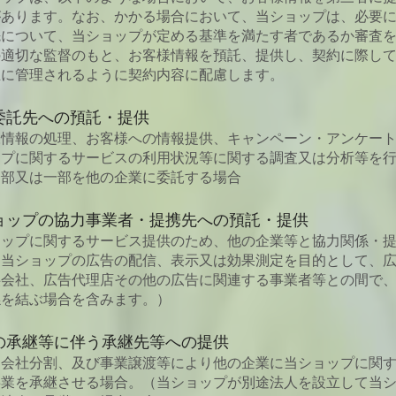
があります。なお、かかる場合において、当ショップは、必要
先について、当ショップが定める基準を満たす者であるか審査
の適切な監督のもと、お客様情報を預託、提供し、契約に際し
正に管理されるように契約内容に配慮します。
委託先への預託・提供
様情報の処理、お客様への情報提供、キャンペーン・アンケー
ップに関するサービスの利用状況等に関する調査又は分析等を
全部又は一部を他の企業に委託する場合
ョップの協力事業者・提携先への預託・提供
ョップに関するサービス提供のため、他の企業等と協力関係・
（当ショップの広告の配信、表示又は効果測定を目的として、
供会社、広告代理店その他の広告に関連する事業者等との間で
係を結ぶ場合を含みます。）
の承継等に伴う承継先等への提供
、会社分割、及び事業譲渡等により他の企業に当ショップに関
事業を承継させる場合。（当ショップが別途法人を設立して当