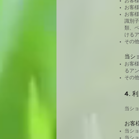
お客
お客
お客様
識別子
類、
ける
その
当シ
お客
るア
その
4. 
当ショ
お客
当シ
当シ