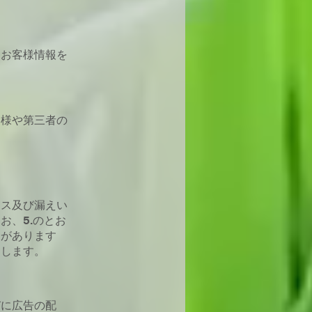
らお客様情報を
客様や第三者の
セス及び漏えい
お、5.のとお
合があります
とします。
びに広告の配