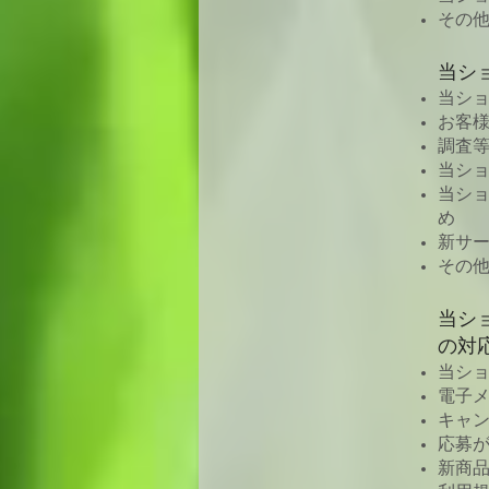
その
当シ
当シ
お客
調査
当シ
当シ
め
新サ
その
当シ
の対
当シ
電子
キャ
応募
新商