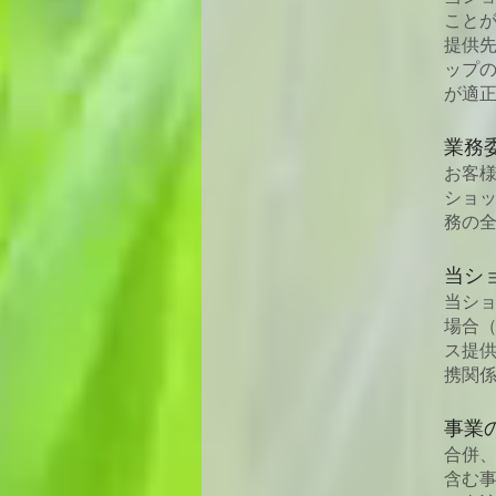
こと
提供
ップ
が適
業務
お客
ショ
務の
当シ
当シ
場合
ス提
携関
事業
合併
含む