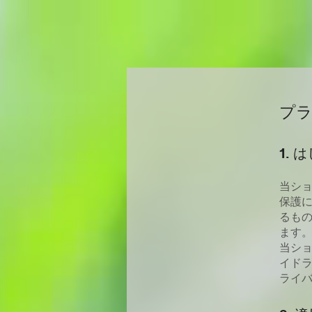
プ
1. 
当シ
保護に
るも
ます
当シ
イド
ライ