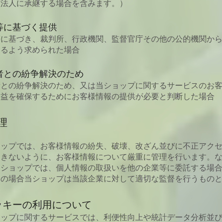
該法人に承継する場合を含みます。）
等に基づく提供
等に基づき、裁判所、行政機関、監督官庁その他の公的機関か
するよう求められた場合
者との紛争解決のため
者との紛争解決のため、又は当ショップに関するサービスのお
利益を確保するためにお客様情報の提供が必要と判断した場合
管理
ョップでは、お客様情報の紛失、破壊、改ざん並びに不正アク
きないように、お客様情報について厳重に管理を行います。な
当ショップでは、個人情報の取扱いを他の企業等に委託する場
この場合当ショップは当該企業に対して適切な監督を行うもの
ッキーの利用について
ョップに関するサービスでは、利便性向上や統計データ分析並