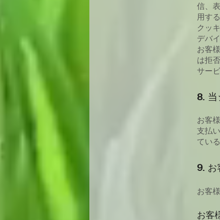
信、表
用す
クッ
デバ
お客
は拒
サー
8.
お客
支払
てい
9.
お
お客
お客