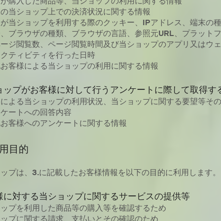
様が購入した商品等、当ショップの利用に関する情報
様の当ショップ上での決済状況に関する情報
が当ショップを利用する際のクッキー、IPアドレス、端末の
、ブラウザの種類、ブラウザの言語、参照元URL、プラット
ページ閲覧数、ページ閲覧時間及び当ショップのアプリ又はウ
アクティビティを行った日時
他お客様による当ショップの利用に関する情報
ョップがお客様に対して行うアンケートに際して取得す
様による当ショップの利用状況、当ショップに関する要望等そ
ンケートへの回答内容
他お客様へのアンケートに関する情報
利用目的
ップは、3.に記載したお客様情報を以下の目的に利用します。
様に対する当ショップに関するサービスの提供等
ョップを利用した商品等の購入等を確認するため
ョップに関する請求、支払いとその確認のため