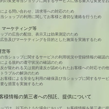
規約の変更等当ショップに関するサービスに係る重大な変更を
様による問い合わせ、請求等への対応のため
他当ショップの利用に関してお客様と適切な連絡を行うため
、マーケティング等
ョップの広告の配信、表示又は効果測定のため
他広告及びマーケティングを目的とした施策を実施するため
運営等
様の当ショップに関するサービスの利用状況や登録情報の確認
様による規約の遵守状況の確認のため
違反が疑われる又は規約違反が認められたお客様への対応その
のトラブルの解決のため
他お客様による安全な利用の確保及び当ショップに関するサー
必要な措置を実施するため
 お客様情報の第三者への預託、提供について
ョップは、以下のような場合において、お客様情報を第三者に