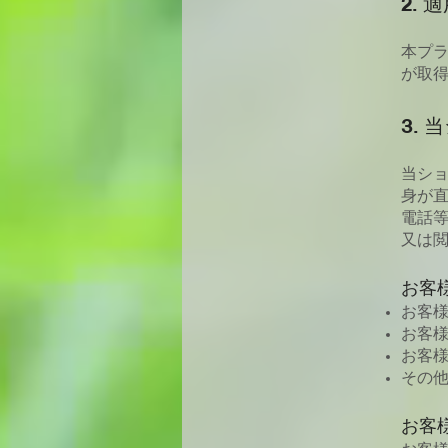
2. 
本プ
が取
3.
当ショ
身が直
電話等
又は
お客
お客
お客
お客
その
お客