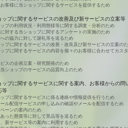
他お客様に当ショップに関するサービスを提供するため
ョップに関するサービスの改善及び新サービスの立案等
ョップの利用状況・利用態様等に関する調査・分析のため
様に対する当ショップに関するアンケートの実施のため
等への協力に対して謝礼等を送るため
ョップに関するサービスの改善・改良及び新サービスの立案の
ョップに関するサービスの内容を個々のお客様に合わせてカス
ービスの企画立案・研究開発のため
他当ショップのサービスの品質向上のため
ョップに関するサービスに関する案内、お客様からの問
応等
ョップに関するサービスに係る連絡や情報提供を行うため
メール配信サービスの申し込みの確認やメールを配信するため
ンペーンの案内のため
があった懸賞等に対して景品等を送るため
品、新サービス等の案内に利用するため