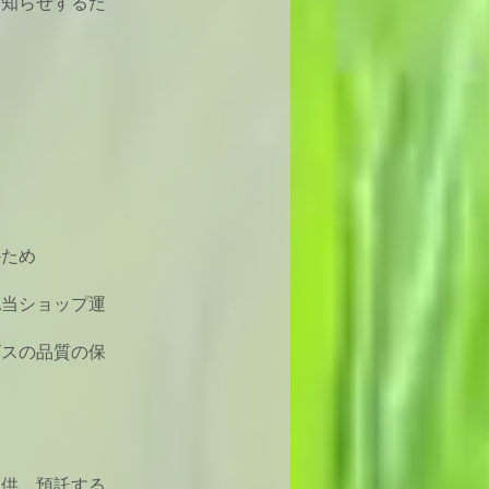
お知らせするた
のため
他当ショップ運
ビスの品質の保
提供、預託する