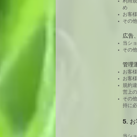
利用
め
お客
その
広告
当シ
その
管理
お客
お客
規約
営上
その
持に
5.
当シ