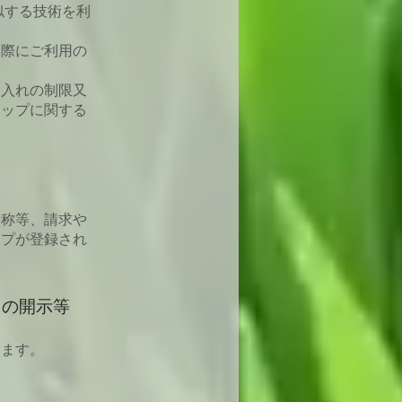
似する技術を利
た際にご利用の
け入れの制限又
ョップに関する
名称等、請求や
ップが登録され
タの開示等
きます。