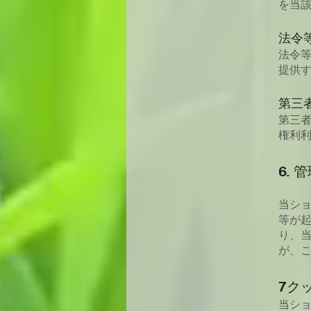
を当
法令
法令
提供
第三
第三
権利
6. 
当シ
等が起
り、
が、
7
ク
当シ