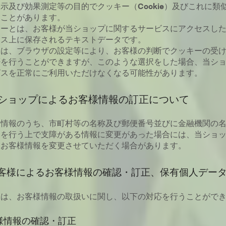
示及び効果測定等の目的でクッキー（Cookie）及びこれに類
ることがあります。
キーとは、お客様が当ショップに関するサービスにアクセスし
イス上に保存されるテキストデータです。
様は、ブラウザの設定等により、お客様の判断でクッキーの受
否を行うことができますが、このような選択をした場合、当シ
ビスを正常にご利用いただけなくなる可能性があります。
 当ショップによるお客様情報の訂正について
様情報のうち、市町村等の名称及び郵便番号並びに金融機関の
いを行う上で支障がある情報に変更があった場合には、当ショ
るお客様情報を変更させていただく場合があります。
客様によるお客様情報の確認・訂正、保有個人デー
様は、お客様情報の取扱いに関し、以下の対応を行うことがで
様情報の確認・訂正